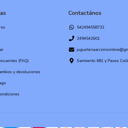
ías
Contactános
ros
542494558732
2494542601
ar
jugueteriaarcoirisonline@g
recuentes (FAQ)
Sarmiento 681 y Paseo Col
cambios y devoluciones
ago
condiciones