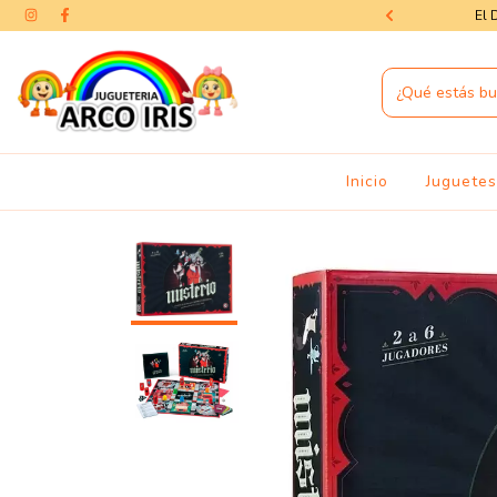
as — la magia del Día del Niño te espera
El 
Inicio
Juguete