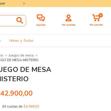
ote!
Envíos a todo el país o retirá en n
0
Ayuda
Mi cuenta
Mi carrito
s
Ideas y Guías
cio
>
Juegos de mesa
>
EGO DE MESA MISTERIO
UEGO DE MESA
ISTERIO
42.900,00
24
cuotas de
$4.569,03