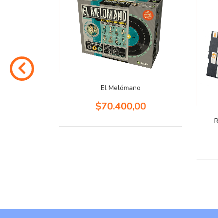
El Melómano
$70.400,00
NCHA
R
,00