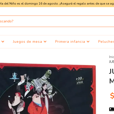
Día del Niño es el domingo 16 de agosto. ¡Asegurá el regalo antes de que se ag
s
Juegos de mesa
Primera infancia
Peluche
Ini
JU
J
M
$