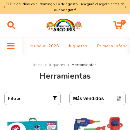
El Día del Niño es el domingo 16 de agosto. ¡Asegurá el regalo antes de
a
que se agote!
0
Mundial 2026
Juguetes
Primera infanci
Inicio
>
Juguetes
>
Herramientas
Herramientas
Filtrar