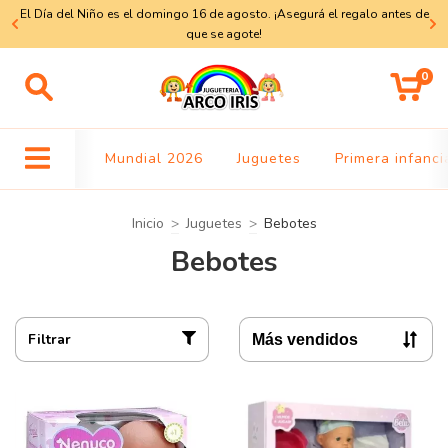
El Día del Niño es el domingo 16 de agosto. ¡Asegurá el regalo antes de
a
que se agote!
0
Mundial 2026
Juguetes
Primera infanci
Inicio
>
Juguetes
>
Bebotes
Bebotes
Filtrar