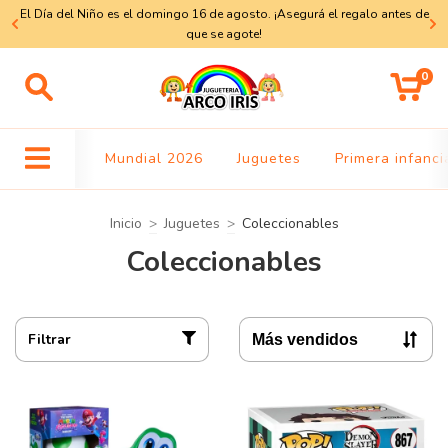
El Día del Niño es el domingo 16 de agosto. ¡Asegurá el regalo antes de
a
que se agote!
0
Mundial 2026
Juguetes
Primera infanci
Inicio
>
Juguetes
>
Coleccionables
Coleccionables
Filtrar