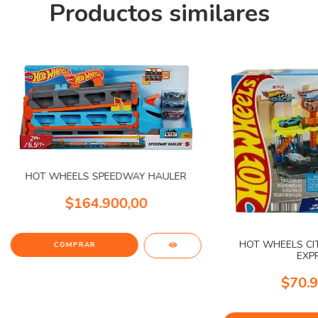
Productos similares
HOT WHEELS SPEEDWAY HAULER
$164.900,00
HOT WHEELS CI
EXP
$70.9