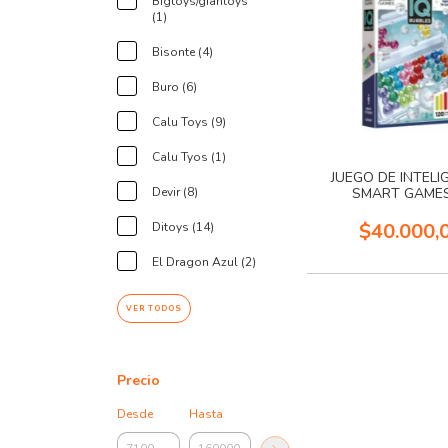
Bigtoys/giantoys
(1)
Bisonte (4)
Buro (6)
Calu Toys (9)
Calu Tyos (1)
JUEGO DE INTELI
SMART GAMES
Devir (8)
$40.000,
Ditoys (14)
El Dragon Azul (2)
VER TODOS
Precio
Desde
Hasta