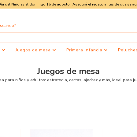
Día del Niño es el domingo 16 de agosto. ¡Asegurá el regalo antes de que se ag
s
Juegos de mesa
Primera infancia
Peluche
Juegos de mesa
 para niños y adultos: estrategia, cartas, ajedrez y más, ideal para ju