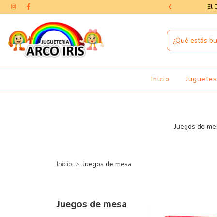
as — la magia del Día del Niño te espera
El 
Inicio
Juguete
Juegos de mesa
Inicio
>
Juegos de mesa
Juegos de mesa